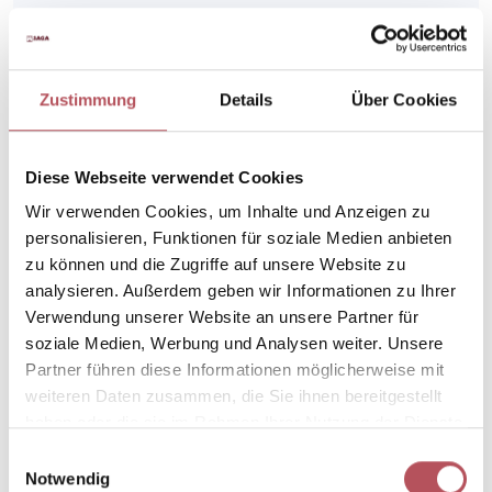
Sie interessieren sich für unseren
Zustimmung
Details
Über Cookies
innenliegenden Sonnenschutz?
Schauen Sie sich doch unsere vielfältigen
Diese Webseite verwendet Cookies
Verschattungslösungen für den Innenraum an –
Wir verwenden Cookies, um Inhalte und Anzeigen zu
sicher ist auch die Passende für Sie dabei.
personalisieren, Funktionen für soziale Medien anbieten
zu können und die Zugriffe auf unsere Website zu
analysieren. Außerdem geben wir Informationen zu Ihrer
Unsere Systeme im Überblick
Verwendung unserer Website an unsere Partner für
soziale Medien, Werbung und Analysen weiter. Unsere
Partner führen diese Informationen möglicherweise mit
weiteren Daten zusammen, die Sie ihnen bereitgestellt
Pflegeleicht im Alltag
haben oder die sie im Rahmen Ihrer Nutzung der Dienste
So bleibt Ihr Sonnenschutz in
gesammelt haben.
E
Bestform
Notwendig
i