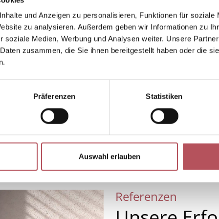
schnelle Inbetriebnahme dank
nhalte und Anzeigen zu personalisieren, Funktionen für soziale
Website zu analysieren. Außerdem geben wir Informationen zu I
Quickstart-Menü
r soziale Medien, Werbung und Analysen weiter. Unsere Partner
vier Szenen für individuelle
 Daten zusammen, die Sie ihnen bereitgestellt haben oder die s
Wohlfühlatmosphäre
n.
Anzeige von Wetterdaten direkt am
Gerät
Eisüberwachung schützt vor Schäden
Präferenzen
Statistiken
am Sonnenschutz
Produktdetails
Auswahl erlauben
Referenzen
Unsere Erfo