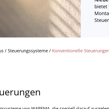
bietet
Monta
Steuer
us
/
Steuerungssysteme
/
Konventionelle Steuerunge
euerungen
ngssysteme von WAREMA, die speziell darauf ausgele