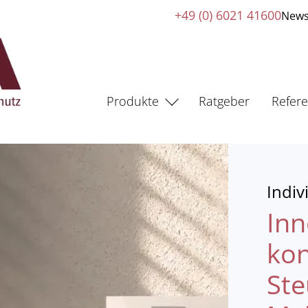
+49 (0) 6021 41600
News
Produkte
Ratgeber
Refer
Indiv
Inn
kon
Ste