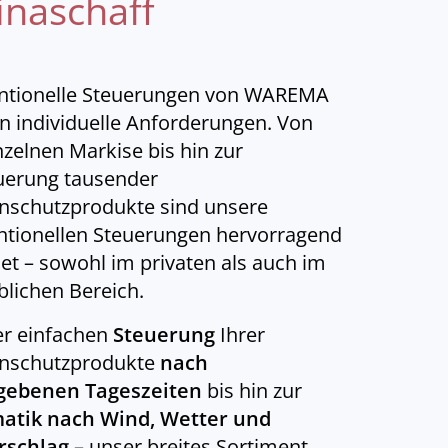
naschaff
ntionelle Steuerungen von WAREMA
en individuelle Anforderungen. Von
nzelnen Markise bis hin zur
uerung tausender
nschutzprodukte sind unsere
ntionellen Steuerungen hervorragend
et – sowohl im privaten als auch im
lichen Bereich.
er einfachen
Steuerung
Ihrer
nschutzprodukte
nach
gebenen Tageszeiten
bis hin zur
atik nach Wind, Wetter und
rschlag
– unser breites Sortiment