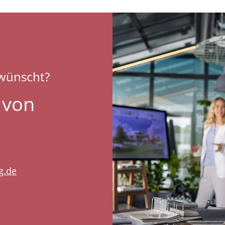
ewünscht?
 von
g.de