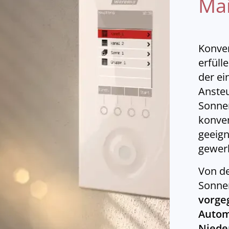
Mai
Konve
erfüll
der ei
Anste
Sonne
konve
geeign
gewerb
Von d
Sonne
vorge
Autom
Niede