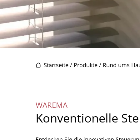
Startseite
/
Produkte
/
Rund ums Ha
WAREMA
Konventionelle St
Entdecken Sie die innovativen Steueru