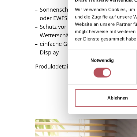
Sonnenschutzsteuerung per Zentrale
Wir verwenden Cookies, um I
und die Zugriffe auf unsere 
oder EWFS Funkhandsender
Website an unsere Partner fü
Schutz vor Überhitzung und
möglicherweise mit weiteren
Wetterschäden
der Dienste gesammelt habe
einfache Grenzwertanpassung am
Display
E
Notwendig
i
Produktdetails
n
w
i
l
l
Ablehnen
i
g
u
n
g