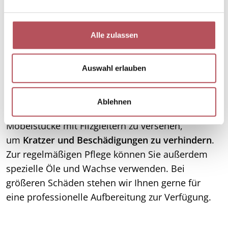
n
g
Für eine optimale Pflege Ihres Parkettbodens in
s
Alle zulassen
Rodgau empfehlen wir
regelmäßiges
a
Staubsaugen sowie das Wischen mit einem leicht
u
s
feuchten Tuch
.
Vermeiden
Sie dabei
Auswahl erlauben
w
eine
übermäßige Feuchtigkeit
und nutzen Sie
a
geeignete Reinigungsmittel, um die Oberfläche zu
Ablehnen
h
schonen. Darüber hinaus ist es ratsam,
l
Möbelstücke mit Filzgleitern zu versehen,
um
Kratzer und Beschädigungen zu verhindern
.
Zur regelmäßigen Pflege können Sie außerdem
spezielle Öle und Wachse verwenden. Bei
größeren Schäden stehen wir Ihnen gerne für
eine professionelle Aufbereitung zur Verfügung.