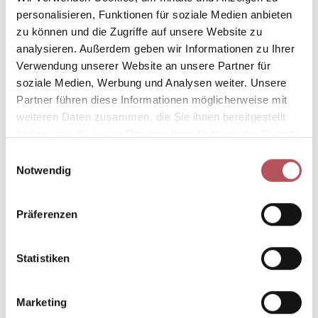
personalisieren, Funktionen für soziale Medien anbieten
Trotz der zahlreichen Vorzüge von Parkettböden
zu können und die Zugriffe auf unsere Website zu
analysieren. Außerdem geben wir Informationen zu Ihrer
ist es von Bedeutung zu berücksichtigen, dass
Verwendung unserer Website an unsere Partner für
sie
empfindlich gegen Feuchtigkeit und
soziale Medien, Werbung und Analysen weiter. Unsere
mechanische Belastungen
sind. Um ihre
Partner führen diese Informationen möglicherweise mit
Schönheit und Langlebigkeit zu bewahren, ist
weiteren Daten zusammen, die Sie ihnen bereitgestellt
eine
regelmäßige Pflege und
haben oder die sie im Rahmen Ihrer Nutzung der Dienste
Wartung
unerlässlich. Dennoch überwiegen die
gesammelt haben.
E
positiven Aspekte von Parkettböden die
Notwendig
i
potenziellen Nachteile, sofern sie fachgerecht
n
w
installiert und gepflegt werden.
Präferenzen
i
l
l
Statistiken
i
Tipps zur Pflege Ihres
g
Marketing
Parkettbodens in Rodgau
u