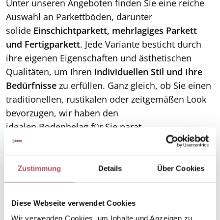
Unter unseren Angeboten finden Sie eine reiche
Auswahl an Parkettböden, darunter
solide
Einschichtparkett, mehrlagiges Parkett
und Fertigparkett
. Jede Variante besticht durch
ihre eigenen Eigenschaften und ästhetischen
Qualitäten, um Ihren
individuellen Stil und Ihre
Bedürfnisse
zu erfüllen. Ganz gleich, ob Sie einen
traditionellen, rustikalen oder zeitgemäßen Look
bevorzugen, wir haben den
idealen
Bodenbelag
für Sie parat.
Zustimmung
Details
Über Cookies
Parkett für Rodgau: Eleganz mit
Anspruch an Pflege und
Diese Webseite verwendet Cookies
Wartung
Wir verwenden Cookies, um Inhalte und Anzeigen zu