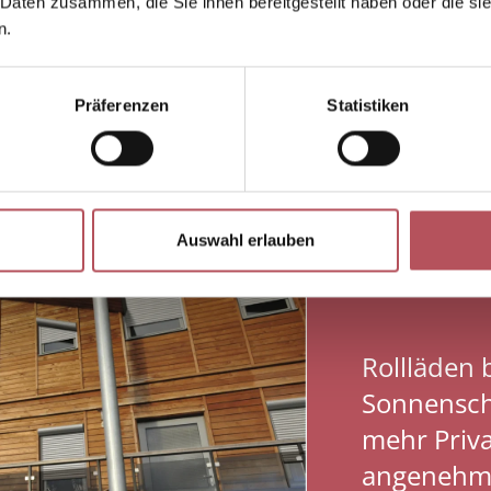
 Daten zusammen, die Sie ihnen bereitgestellt haben oder die s
n.
Präferenzen
Statistiken
Auswahl erlauben
Rollläden 
Sonnensch
mehr Priv
angenehm