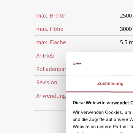
max. Breite
250
max. Höhe
300
max. Fläche
5.5 
Antrieb
Funk
Rolladenpanzer
Alum
Revision
inne
Zustimmung
Anwendungsbereich
Sanie
Diese Webseite verwendet 
insb
Wir verwenden Cookies, um I
und die Zugriffe auf unsere 
Website an unsere Partner fü