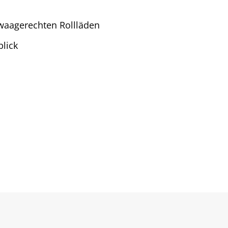
waagerechten Rollläden
blick