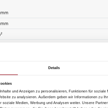
0 mm
0 mm
m²
motor, WMS Funkmotor
inium
n
Details
rung, bei Austausch der Fenster, für abgeschrägte Fe
Cookies
esondere im Giebelbereich, Neubau
nhalte und Anzeigen zu personalisieren, Funktionen für soziale
Website zu analysieren. Außerdem geben wir Informationen zu I
r soziale Medien, Werbung und Analysen weiter. Unsere Partner