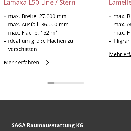
Lamaxa L50 Line / Stern
Lamell
max. Breite: 27.000 mm
max. B
max. Ausfall: 36.000 mm
max. A
max. Fläche: 162 m²
max. F
ideal um große Flächen zu
filigra
verschatten
Mehr erf
Mehr erfahren
SAGA Raumausstattung KG