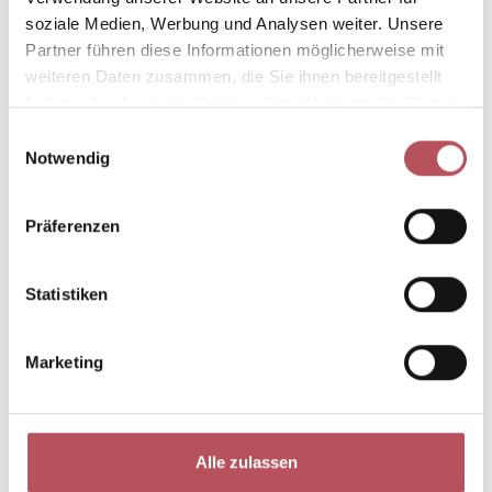
soziale Medien, Werbung und Analysen weiter. Unsere
Partner führen diese Informationen möglicherweise mit
weiteren Daten zusammen, die Sie ihnen bereitgestellt
haben oder die sie im Rahmen Ihrer Nutzung der Dienste
gesammelt haben.
E
Notwendig
i
n
w
Präferenzen
i
l
l
Statistiken
i
g
Marketing
u
n
g
s
Alle zulassen
a