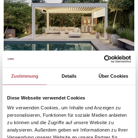
Lamellendächer bieten flexiblen
Zustimmung
Details
Über Cookies
Sonnenschutz und schaffen eine
angenehme Wohlfühlatmosphäre im
Diese Webseite verwendet Cookies
Freien.
Wir verwenden Cookies, um Inhalte und Anzeigen zu
personalisieren, Funktionen für soziale Medien anbieten
zu können und die Zugriffe auf unsere Website zu
analysieren. Außerdem geben wir Informationen zu Ihrer
Verwendung unserer Website an unsere Partner für