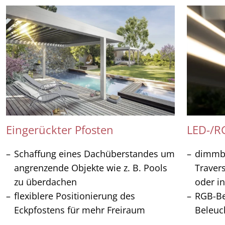
Eingerückter Pfosten
LED-/R
Schaffung eines Dachüberstandes um
dimmba
angrenzende Objekte wie z. B. Pools
Travers
zu überdachen
oder in
flexiblere Positionierung des
RGB-Be
Eckpfostens für mehr Freiraum
Beleuc